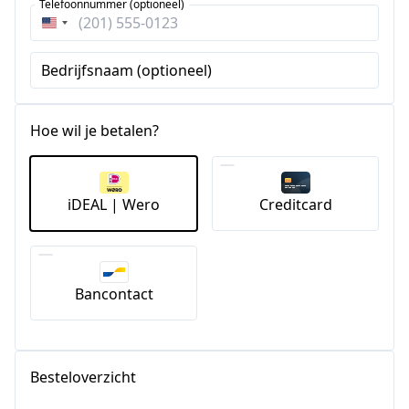
Telefoonnummer (optioneel)
Verenigde
Staten
Bedrijfsnaam (optioneel)
+1
Hoe wil je betalen?
iDEAL | Wero
Creditcard
Bancontact
Besteloverzicht