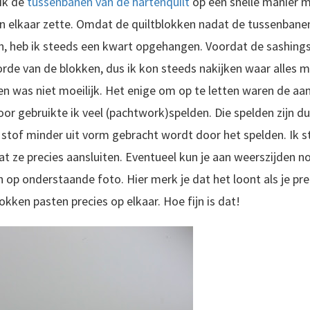
 ik de
tussenbanen van de hartenquilt
op een snelle manier m
r in elkaar zette. Omdat de quiltblokken nadat de tussenbane
n, heb ik steeds een kwart opgehangen. Voordat de sashing
rde van de blokken, dus ik kon steeds nakijken waar alles
en was niet moeilijk. Het enige om op te letten waren de aa
or gebruikte ik veel (pachtwork)spelden. Die spelden zijn 
tof minder uit vorm gebracht wordt door het spelden. Ik ste
t ze precies aansluiten. Eventueel kun je aan weerszijden n
n op onderstaande foto. Hier merk je dat het loont als je pr
kken pasten precies op elkaar. Hoe fijn is dat!