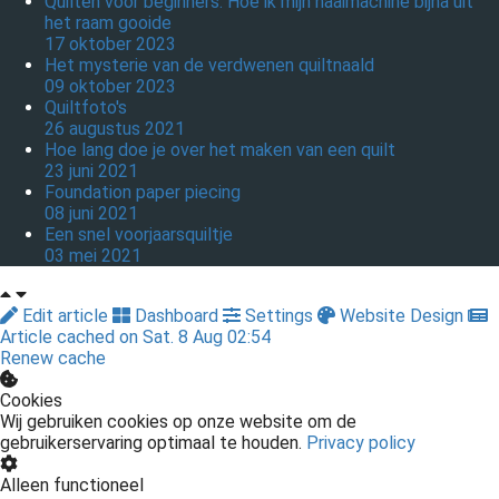
Quilten voor beginners: Hoe ik mijn naaimachine bijna uit
het raam gooide
17 oktober 2023
Het mysterie van de verdwenen quiltnaald
09 oktober 2023
Quiltfoto's
26 augustus 2021
Hoe lang doe je over het maken van een quilt
23 juni 2021
Foundation paper piecing
08 juni 2021
Een snel voorjaarsquiltje
03 mei 2021
Edit article
Dashboard
Settings
Website Design
Article cached on Sat. 8 Aug 02:54
Renew cache
Cookies
Wij gebruiken cookies op onze website om de
gebruikerservaring optimaal te houden.
Privacy policy
Alleen functioneel