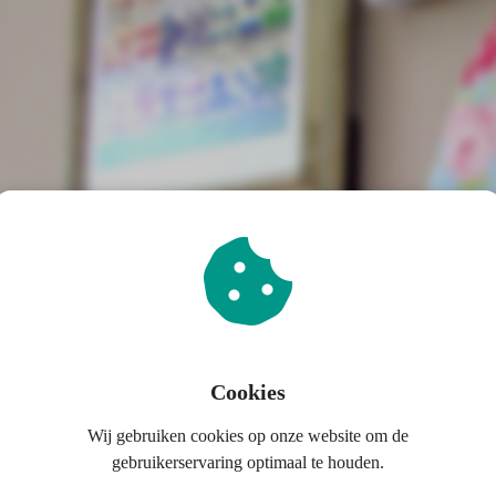
Cookies
Wij gebruiken cookies op onze website om de
gebruikerservaring optimaal te houden.